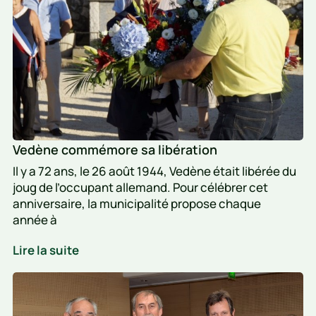
coller
à
l’avenir
Vedène commémore sa libération
Il y a 72 ans, le 26 août 1944, Vedène était libérée du
joug de l’occupant allemand. Pour célébrer cet
anniversaire, la municipalité propose chaque
année à
Vedène
Lire la suite
commémore
Le
sa
procureur
libération
Marchal