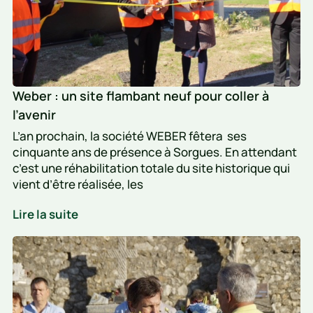
à
l’avenir
Weber : un site flambant neuf pour coller à
l’avenir
L’an prochain, la société WEBER fêtera ses
cinquante ans de présence à Sorgues. En attendant
c’est une réhabilitation totale du site historique qui
vient d’être réalisée, les
Weber
Lire la suite
:
Vedène
un
commémore
site
sa
flambant
neuf
libération
pour