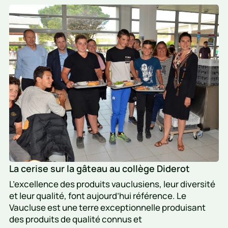
La
Marchal
cerise
rejoint
sur
Toulon
la
gâteau
au
collège
Diderot
La cerise sur la gâteau au collège Diderot
L’excellence des produits vauclusiens, leur diversité
et leur qualité, font aujourd’hui référence. Le
Vaucluse est une terre exceptionnelle produisant
des produits de qualité connus et