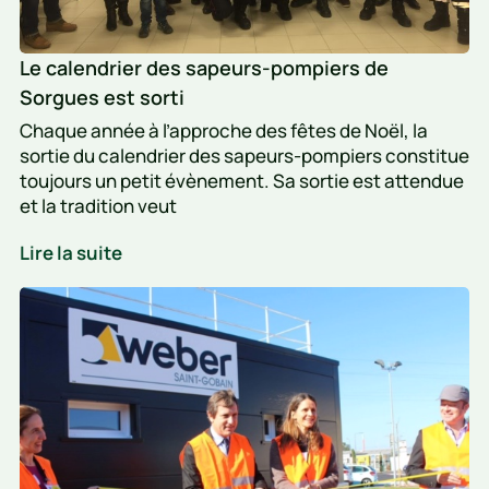
Le calendrier des sapeurs-pompiers de
Sorgues est sorti
Chaque année à l’approche des fêtes de Noël, la
sortie du calendrier des sapeurs-pompiers constitue
toujours un petit évènement. Sa sortie est attendue
et la tradition veut
Le
Lire la suite
calendrier
Weber
des
:
sapeurs-
un
pompiers
de
site
Sorgues
flambant
est
neuf
sorti
pour
coller