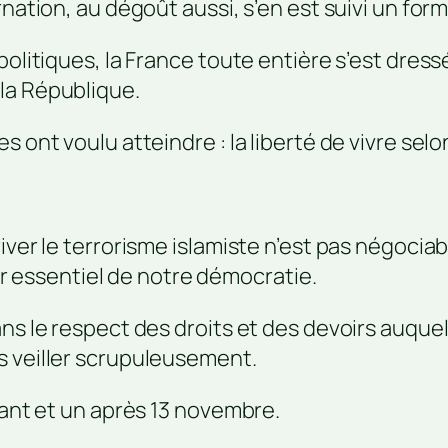
rnation, au dégoût aussi, s’en est suivi un for
 politiques, la France toute entière s’est d
la République.
 ont voulu atteindre : la liberté de vivre selo
iver le terrorisme islamiste n’est pas négociab
lier essentiel de notre démocratie.
ans le respect des droits et des devoirs auque
s veiller scrupuleusement.
vant et un après 13 novembre.