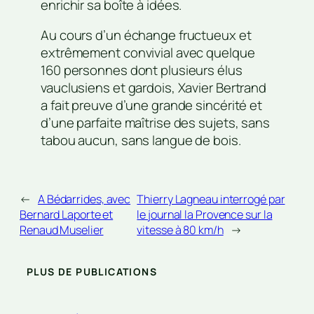
enrichir sa boîte à idées.
Au cours d’un échange fructueux et
extrêmement convivial avec quelque
160 personnes dont plusieurs élus
vauclusiens et gardois, Xavier Bertrand
a fait preuve d’une grande sincérité et
d’une parfaite maîtrise des sujets, sans
tabou aucun, sans langue de bois.
←
A Bédarrides, avec
Thierry Lagneau interrogé par
Bernard Laporte et
le journal la Provence sur la
Renaud Muselier
vitesse à 80 km/h
→
PLUS DE PUBLICATIONS