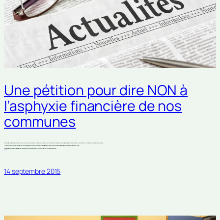
Une pétition pour dire NON à
l’asphyxie financière de nos
communes
L’Etat a décidé de réduire de 30% les dotations accordées jusque-là aux communes et communautés de communes pour assurer leurs missions. Cette baisse massive est sans précédent et concerne chaque commune, chaque intercommunalité et donc, chaque habitant, sans exception.
Ce 19 septembre, l’Association des Maires de France (AMF) a choisi d’engager une journée nationale d’action afin de sensibiliser le plus grand nombre sur les conséquences de la baisse des dotations de l’Etat aux collectivités territoriales.
Je rappelle que pour la seule ville de Sorgues, l’aide a été amputée de 500 000 € cette année alors qu’en 2016, notre commune perdra 1 100 000 € puis 1 600 000 € en 2017.
(suite…)
14 septembre 2015