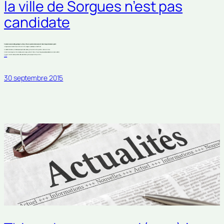
la ville de Sorgues n’est pas
candidate
Dans le dernier numéro de Sorgues Magazine, la Majorité municipale a choisi de consacrer sa tribune libre au problème des migrants :
«L’image bouleversante d’un enfant syrien retrouvé mort sur une plage turque n’a laissé personne indifférent.
Au-delà de l’émotion bien compréhensible se pose la question de l’accueil des migrants sur le territoire français et donc, dans nos communes.
Si, tout être humain ne peut se montrer insensible aux drames qui se jouent à nos frontières, force est de rappeler que la politique de l’asile est une compétence de l’Etat.
Nos communes sont-elles en capacité d’accueillir tous les milliers de migrants qui frappent à notre porte? Non.
(suite…)
30 septembre 2015