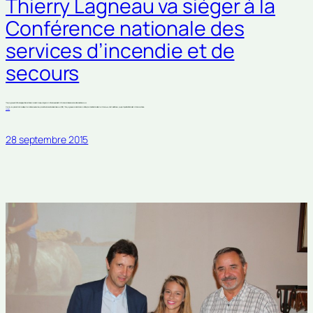
Thierry Lagneau va siéger à la
Conférence nationale des
services d’incendie et de
secours
Thierry Lagneau vient d’être désigné par l’Association des maires de France pour siéger comme titulaire au sein de la Conférence nationale des services d’incendie et de secours.
Premier-vice-président du Conseil départemental de Vaucluse et vice-président du Service d’incendie et de secours (SDIS), Thierry Lagneau se rendra à Paris ce mardi 29 septembre à l’invitation de Bernard Cazeneuve, ministre de l’Intérieur, pour participer à l’installation de la Conférence nationale.
(suite…)
28 septembre 2015