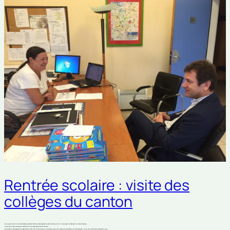
Rentrée scolaire : visite des
collèges du canton
Thierry Lagneau s’est rendu ce mercredi matin dans les collèges sorguais de Diderot et Voltaire avant d’aller au collège Saint Exupéry à Bédarrides où l’a rejoint Laure Comte-Berger également conseillère départementale du canton de Sorgues.
Ces visites ont permis de constater que dans ces trois établissements, la rentrée a pu se faire dans de très bonnes conditions.
En attendant la réforme des collèges qui entrera en application en septembre 2016, cette rentrée aura donc été somme toute classique, un sentiment partagés par les trois chefs d’établissements : Josiane Radondi (Diderot), Jean-Pierre Lanne-Petit (Voltaire) et Michel Papain (Saint-Exupéry).