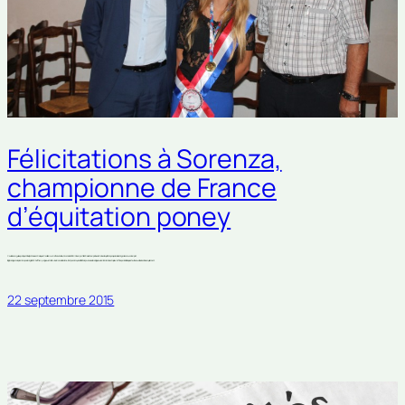
Félicitations à Sorenza,
championne de France
d’équitation poney
Cavalière sorguaise pratiquant l’équitation au centre équestre de la Gourmette à Vedène, Sorenza LEBREUX a remporté le titre de championne de France d’équitation poney dans la catégorie concours complet.
Il s’agit d’une grande première pour la région PACA et Thierry Lagneau et Joël Guin, le maire de Vedène, n’ont pas manqué de féliciter la jeune cavalière âgée seulement de 14 ans et qui devrait faire parler d’elle au plus haut niveau dans les années qui viennent.
22 septembre 2015