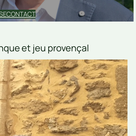
SE
CONTACT
nque et jeu provençal