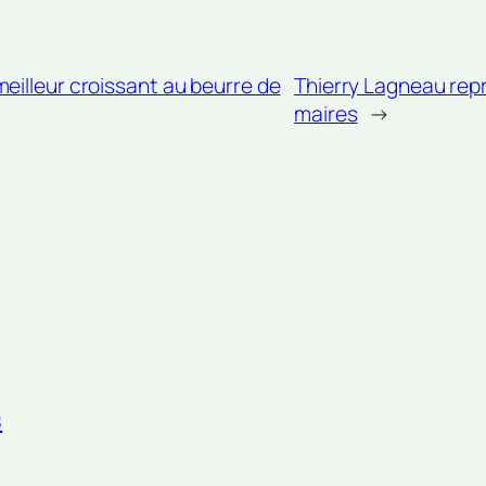
eilleur croissant au beurre de
Thierry Lagneau rep
maires
→
s